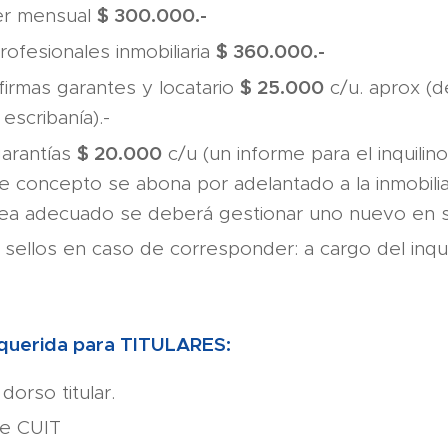
$ 300.000.-
ler mensual
$ 360.000.-
rofesionales inmobiliaria
$ 25.000
 firmas garantes y locatario
c/u. aprox (d
escribanía).-
$ 20.000
arantías
c/u (un informe para el inquilin
te concepto se abona por adelantado a la inmobilia
sea adecuado se deberá gestionar uno nuevo en 
sellos en caso de corresponder: a cargo del inqui
querida para TITULARES:
dorso titular.
de CUIT