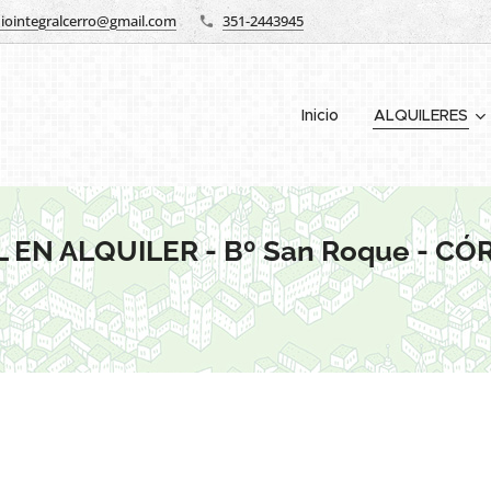
iointegralcerro@gmail.com
351-2443945
Inicio
ALQUILERES
 EN ALQUILER - Bº San Roque - C