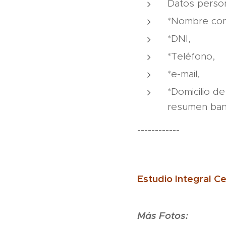
Datos person
*Nombre com
*DNI,
*Teléfono,
*e-mail,
*Domicilio de
resumen banca
------------
Estudio Integral C
Más Fotos: